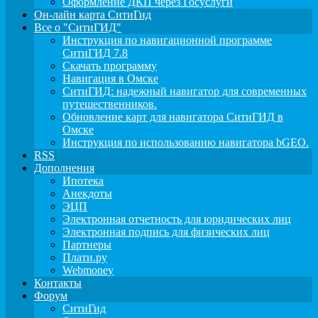
Оформление ДКП через Госуслуги
Он-лайн карта СитиГид
Все о "СитиГИД"
Инструкция по навигационной программе
СитиГИД 7.8
Скачать программу
Навигация в Омске
СитиГИД: надежный навигатор для современных
путешественников.
Обновление карт для навигатора СитиГИД в
Омске
Инструкция по использованию навигатора bGEO.
RSS
Дополнения
Ипотека
Анекдоты
ЭЦП
Электронная отчетность для юридических лиц
Электронная подпись для физических лиц
Партнеры
Плати.ру
Webmoney
Контакты
Форум
СитиГид